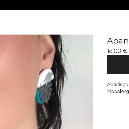
Abani
18,00
€
Abanicos 
hipoalerg